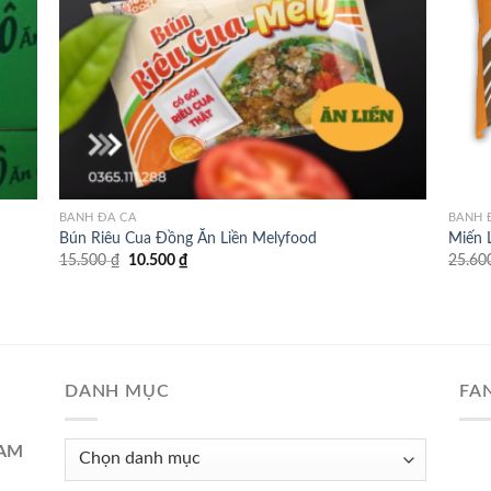
BÁNH ĐA CÁ
BÁNH 
Bún Riêu Cua Đồng Ăn Liền Melyfood
Miến 
Giá
Giá
15.500
₫
10.500
₫
25.60
gốc
hiện
là:
tại
15.500 ₫.
là:
10.500 ₫.
DANH MỤC
FA
Danh
NAM
mục