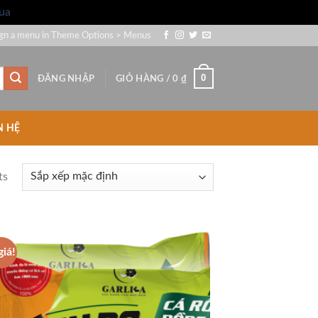
ua
gn a menu in Theme Options > Menus
0
ĐĂNG NHẬP
GIỎ HÀNG /
0
₫
N HỆ
ts
giá!