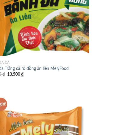
ĐA CÁ
a Trắng cá rô đồng ăn liền MelyFood
Giá
Giá
0
₫
13.500
₫
gốc
hiện
là:
tại
16.500 ₫.
là:
13.500 ₫.
giá!