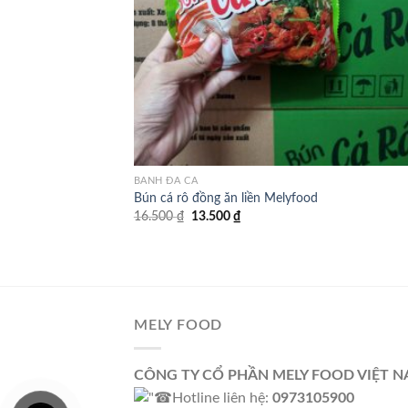
BÁNH ĐA CÁ
Bún cá rô đồng ăn liền Melyfood
Giá
Giá
16.500
₫
13.500
₫
gốc
hiện
là:
tại
16.500 ₫.
là:
13.500 ₫.
MELY FOOD
CÔNG TY CỔ PHẦN MELY FOOD VIỆT 
Hotline liên hệ:
0973105900