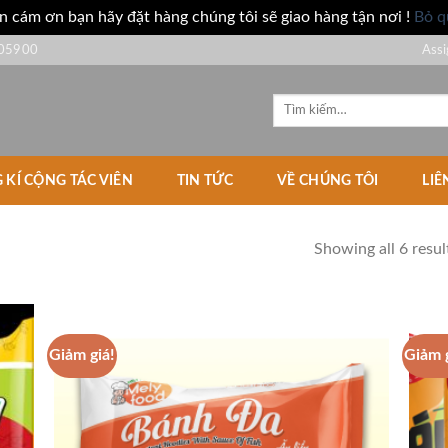
n cám ơn bạn hãy đặt hàng chúng tôi sẽ giao hàng tận nơi !
Bỏ q
05900
Assi
Tìm
kiếm:
 KÍ CỘNG TÁC VIÊN
TIN TỨC
VỀ CHÚNG TÔI
LIÊ
Showing all 6 resul
Giảm giá!
Giảm 