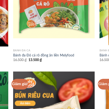
BÁNH ĐA CÁ
BÁNH 
Bánh đa Đỏ cá rô đồng ăn liền Melyfood
Bánh đ
Giá
Giá
16.500
₫
13.500
₫
16.50
gốc
hiện
là:
tại
16.500 ₫.
là:
13.500 ₫.
Giảm giá!
Giảm 