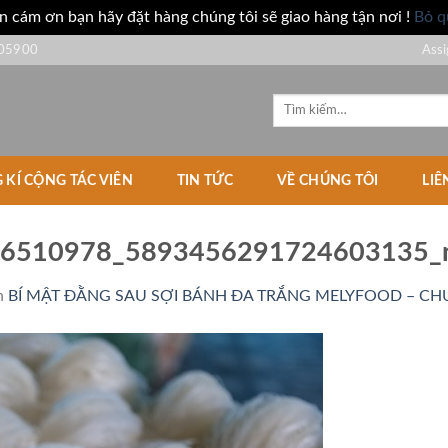
n cám ơn bạn hãy đặt hàng chúng tôi sẽ giao hàng tận nơi !
Bỏ q
05900
Assi
Tìm
kiếm:
 KÍ CỘNG TÁC VIÊN
TIN TỨC
VỀ CHÚNG TÔI
LIÊ
6510978_5893456291724603135_
n
BÍ MẬT ĐẰNG SAU SỢI BÁNH ĐA TRẮNG MELYFOOD – CHU