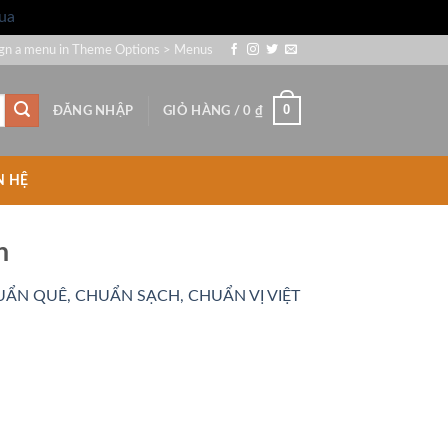
ua
gn a menu in Theme Options > Menus
0
ĐĂNG NHẬP
GIỎ HÀNG /
0
₫
N HỆ
n
ẨN QUÊ, CHUẨN SẠCH, CHUẨN VỊ VIỆT