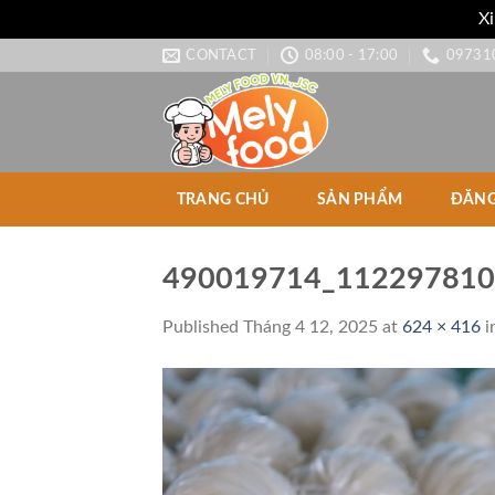
Xi
Skip
CONTACT
08:00 - 17:00
09731
to
content
TRANG CHỦ
SẢN PHẨM
ĐĂNG
490019714_112297810
Published
Tháng 4 12, 2025
at
624 × 416
i