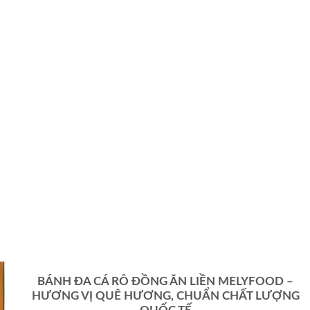
BÁNH ĐA CÁ RÔ ĐỒNG ĂN LIỀN MELYFOOD –
HƯƠNG VỊ QUÊ HƯƠNG, CHUẨN CHẤT LƯỢNG