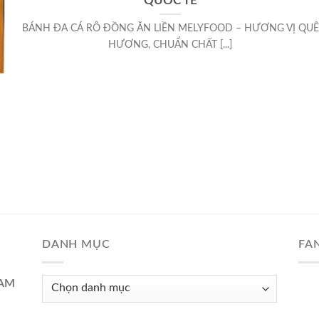
QUỐC TẾ
BÁNH ĐA CÁ RÔ ĐỒNG ĂN LIỀN MELYFOOD – HƯƠNG VỊ QUÊ
HƯƠNG, CHUẨN CHẤT [...]
DANH MỤC
FA
Danh
NAM
mục