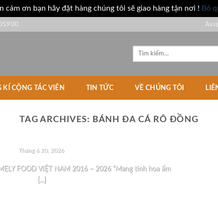
n cám ơn bạn hãy đặt hàng chúng tôi sẽ giao hàng tận nơi !
Bỏ q
05900
Assi
Tìm
kiếm:
 KÍ CỘNG TÁC VIÊN
TIN TỨC
VỀ CHÚNG TÔI
LIÊ
TAG ARCHIVES:
BÁNH ĐA CÁ RÔ ĐỒNG
UNCATEGORIZED
ÁT TRIỂN MELY FOOD VIỆT NAM
Tháng 6 20, 2026
ELY FOOD VIỆT NAM 2016 – 2026 “Mang tinh hoa ẩm
[...]
CONTINUE READING
→