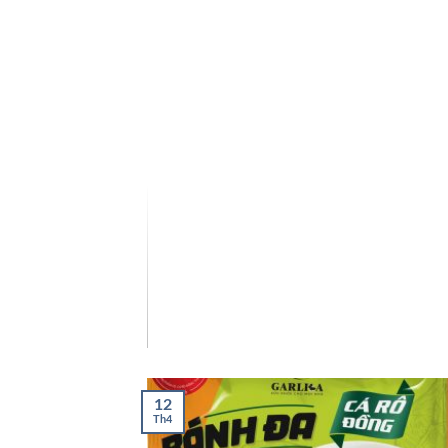
ẨN
ẨN
12
Th4