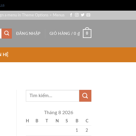
ua
gn a menu in Theme Options > Menus
0
ĐĂNG NHẬP
GIỎ HÀNG /
0
₫
N HỆ
Tháng 8 2026
H
B
T
N
S
B
C
1
2